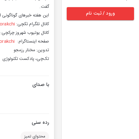
گفت.
ورود / ثبت نام
این هفته خبرهای گوناگونی از
کانال تلگرام تکچی:
orakchi
کانال یوتیوب شهروز چرکچی
صفحه اینستاگرام:
orakchi
تدوین: مختار رزمجو
تک‌چی، پادکست تکنولوژی
با صدای
رده سنی
محتوای تمیز