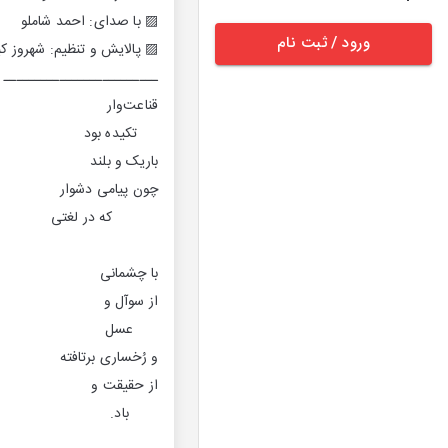
▨ با صدای: احمد شاملو
ورود / ثبت نام
▨ پالایش و تنظیم: شهروز کب
ـــــــــــــــــــــــــ
قناعت‌وار
تکیده بود
باریک و بلند
چون پیامی دشوار
که در لغتی
با چشمانی
از سوآل و
عسل
و رُخساری برتافته
از حقیقت و
باد.