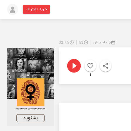
خرید اشتراک
5 ماه پیش
53
02:45
1