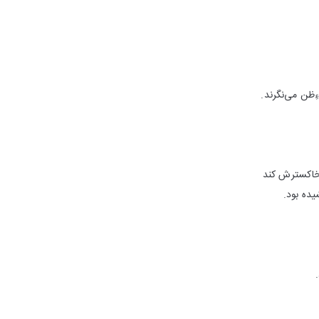
ِظن می‌نگرند.
خاکسترش کند
یده بود.