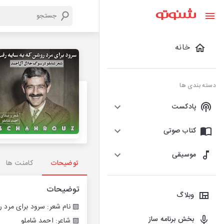
خانه
دسته بندی ها
پادکست
کتاب صوتی
موسیقی
توضیحات
کامنت ها
توضیحات
وبلاگ
▨ نام شعر: سرود برای مرد 
بخش برنامه ساز
▨ شاعر: احمد شاملو