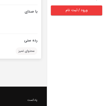
ورود / ثبت نام
با صدای
رده سنی
محتوای تمیز
پادکست