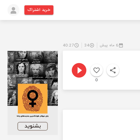
خرید اشتراک
6 ماه پیش
34
40:27
0