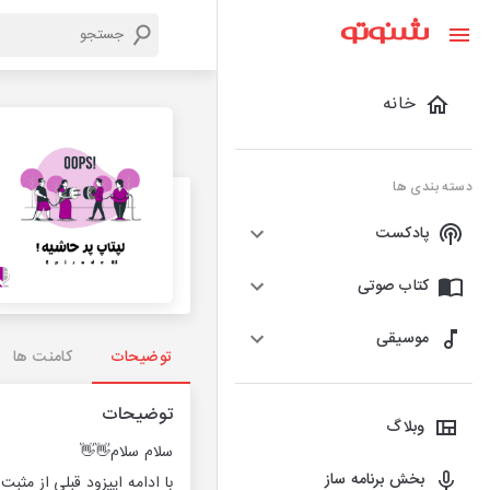
خانه
دسته بندی ها
پادکست
کتاب صوتی
موسیقی
توضیحات
کامنت ها
توضیحات
وبلاگ
سلام سلام👋👋
بخش برنامه ساز
با ادامه اپیزود قبلی از مثب