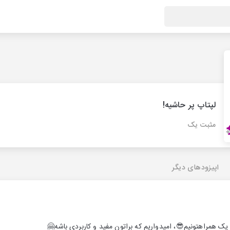
لپتاپ پر حاشیه!
مثبت یک
اپیزودهای دیگر
ت یک همراهتونیم😎، امیدواریم که براتون مفید و کاربردی باشه🤗