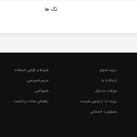
تگ ها
درباره شنوتو
شرایط و قوانین استفاده
ارتباط با ما
حریم خصوصی
سوالات متداول
شنوباکس
رزومه ات را برامون بفرست
راهنمای ساخت پادکست
مسئولیت اجتماعی