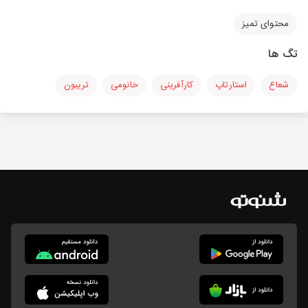
محتوای تمیز
تگ ها
شعاع
استارتاپ
کارآفرینی
خانومی
تریبون