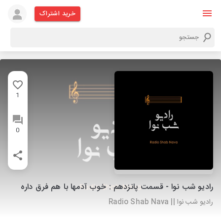
خرید اشتراک
1
0
رادیو شب نوا - قسمت پانزدهم : خوب آدمها با هم فرق داره
رادیو شب نوا || Radio Shab Nava