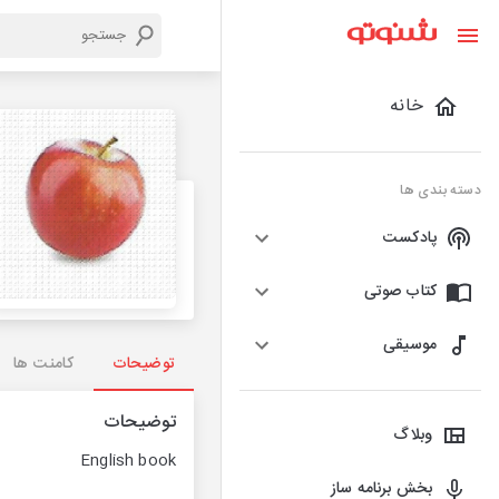
خانه
دسته بندی ها
پادکست
کتاب صوتی
موسیقی
توضیحات
کامنت ها
توضیحات
وبلاگ
English book
بخش برنامه ساز