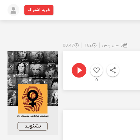
خرید اشتراک
5 سال پیش
162
00:47
0