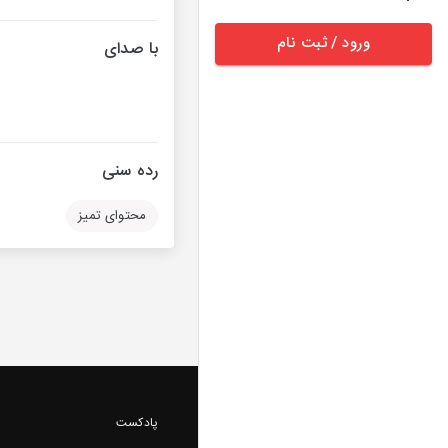
ورود / ثبت نام
با صدای
رده سنی
محتوای تمیز
پادکست