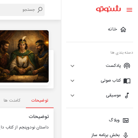
خانه
دسته بندی ها
پادکست
کتاب صوتی
موسیقی
توضیحات
کامنت ها
توضیحات
وبلاگ
داستان نودوپنجم از کتاب داغ سه
بخش برنامه ساز