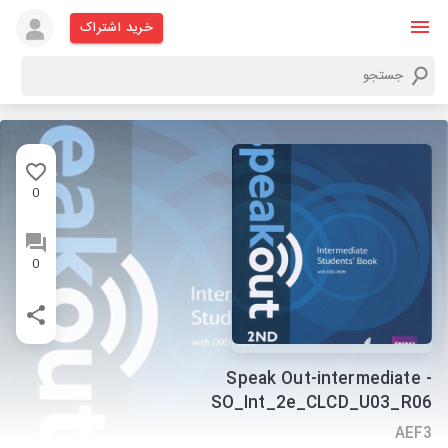
خرید اشتراک
0
0
Speak Out-intermediate -
SO_Int_2e_CLCD_U03_R06
AEF3