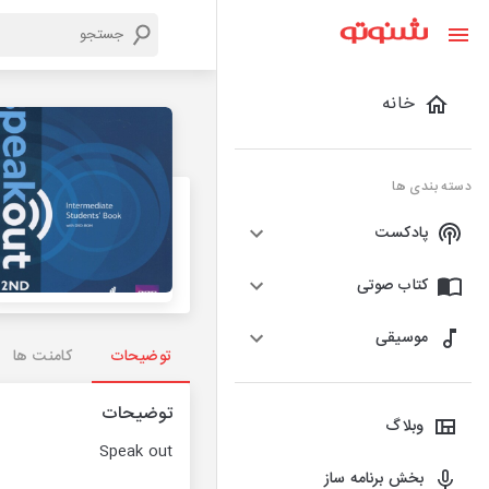
خانه
دسته بندی ها
پادکست
کتاب صوتی
موسیقی
توضیحات
کامنت ها
توضیحات
وبلاگ
Speak out
بخش برنامه ساز