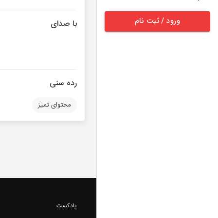
ورود / ثبت نام
با صدای
رده سنی
محتوای تمیز
پادکست