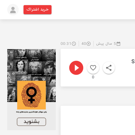
خرید اشتراک
5 سال پیش
40
00:31
S
0