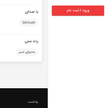
ورود / ثبت نام
با صدای
S6r6ush
رده سنی
محتوای تمیز
پادکست