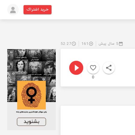
خرید اشتراک
5 سال پیش
161
52:27
0