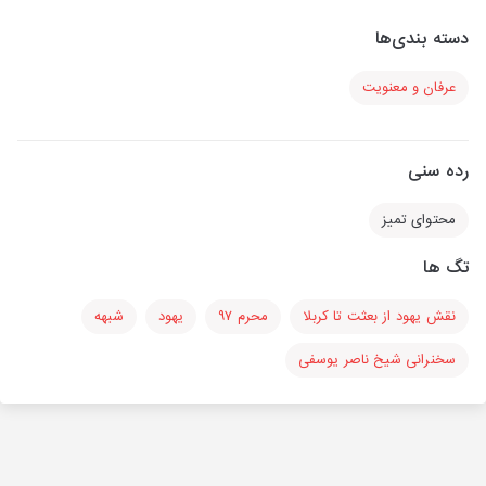
دسته بندی‌ها
عرفان و معنویت
رده سنی
محتوای تمیز
تگ ها
نقش یهود از بعثت تا کربلا
محرم ۹۷
یهود
شبهه
سخنرانی شیخ ناصر یوسفی