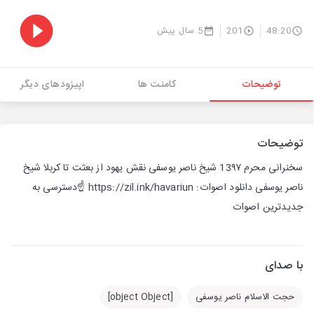
48:20
201
5 سال پیش
توضیحات
کامنت ها
اپیزودهای دیگر
توضیحات
سخنرانی محرم 13۹۷ شیخ ناصر یوسفی نقش یهود از بعثت تا کربلا شیخ
ناصر یوسفی دانلود اصوات: https://zil.ink/havariun ☝️دسترسی به
جدیدترین اصوات ‌
با صدای
حجت الاسلام ناصر یوسفی
[object Object]