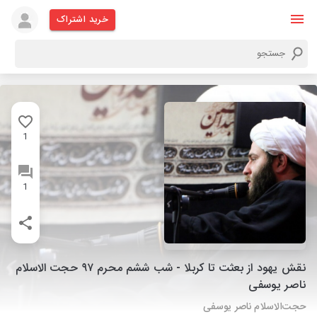
خرید اشتراک
1
1
نقش یهود از بعثت تا کربلا - شب ششم محرم ۹۷ حجت الاسلام
ناصر یوسفی
حجت‌الاسلام ناصر یوسفی