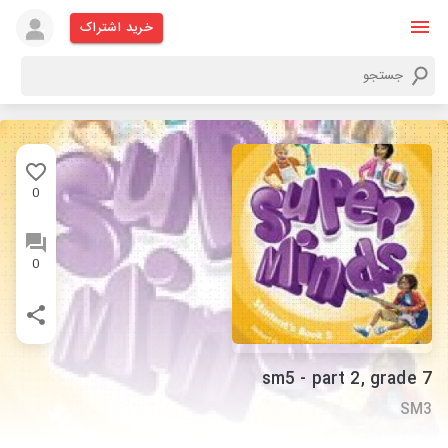
خرید اشتراک
0
0
sm5 - part 2, grade 7
SM3