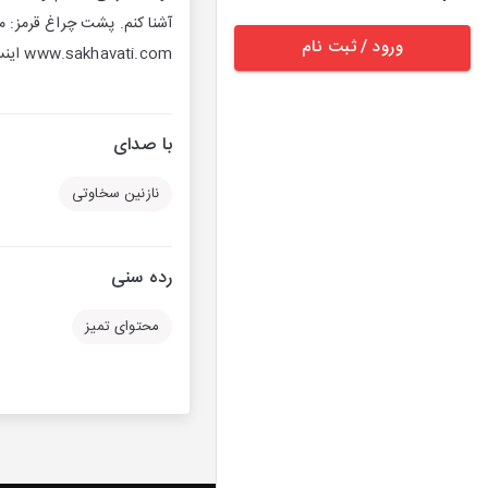
آشنا کنم. پشت چراغ قرمز: 
ورود / ثبت نام
www.sakhavati.com اینستاگرام من: nazaninsekhavati
با صدای
نازنین سخاوتی
رده سنی
محتوای تمیز