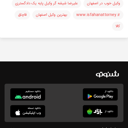
وکیل خوب در اصفهان
علیرضا شیشه گر وکیل پایه یک دادگستری
www.isfahanattorney.ir
بهترین وکیل اصفهان
قاچاق
کالا