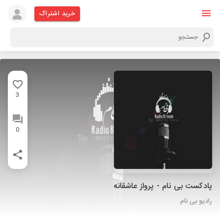
خرید اشتراک
3
0
پادکست بی نام - پرواز عاشقانه
رادیو بی نام