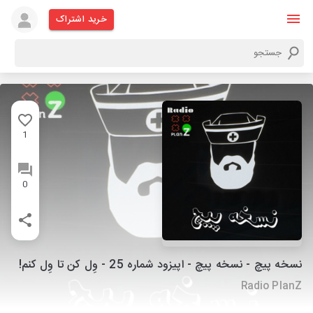
خرید اشتراک
1
0
نسخه پیچ - نسخه پیچ - اپیزود شماره 25 - وِل کن تا وِل کنم!
Radio PlanZ