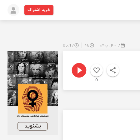
خرید اشتراک
7 سال پیش
46
05:17
0