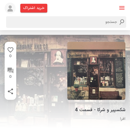
خرید اشتراک
0
0
شکسپیر و شرکا - قسمت 4
افرا