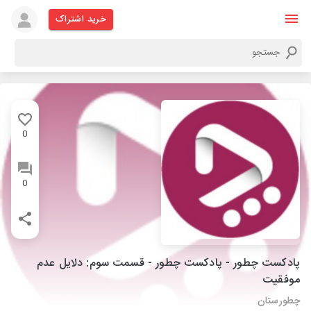
خرید اشتراک
0
0
پادکست چطور - پادکست چطور - قسمت سوم: دلایل عدم
موفقیت
چطورستان