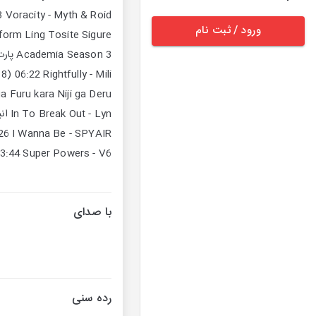
ورود / ثبت نام
r Powers - V6 انیمه: One Piece
با صدای
رده سنی