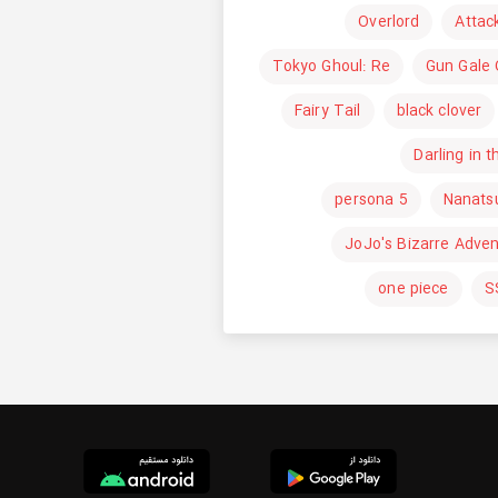
Overlord
Attac
Tokyo Ghoul: Re
Gun Gale 
Fairy Tail
black clover
Darling in 
persona 5
Nanatsu
JoJo's Bizarre Adve
one piece
S