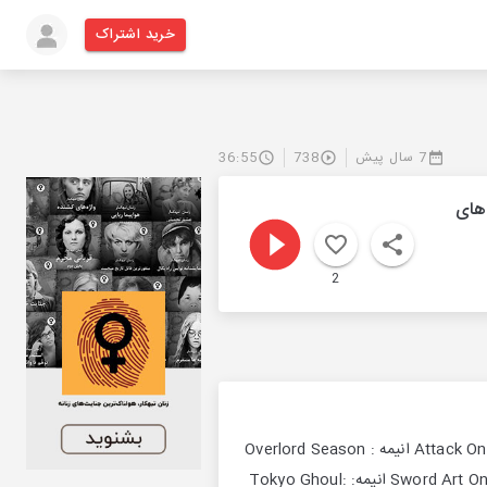
خرید اشتراک
36:55
738
7 سال پیش
ه های
2
پارت 1 : 00:00 Red Swan - Yoshiki ft. HYDE از انیمه ی Attack On Titan Season 3 02:59 Go Cry Go - OxT انیمه : Overlord Season
2 06:34 Ryuusei - Eir Aoi انیمه: Sword Art Online Alternative: Gun Gale Online 10:19 Cö Shu Nie - Asphyxia انیمه: Tokyo Ghoul: