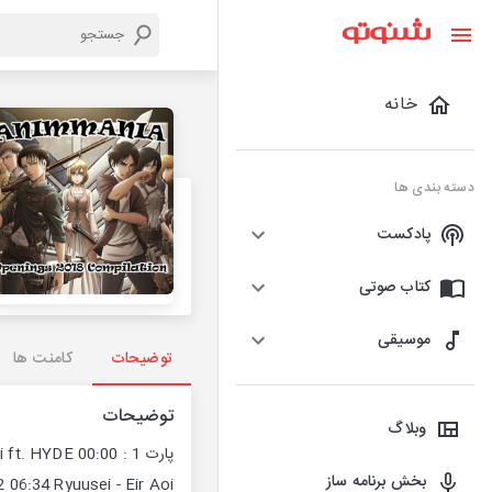
خانه
دسته بندی ها
پادکست
کتاب صوتی
موسیقی
توضیحات
کامنت ها
توضیحات
وبلاگ
بخش برنامه ساز