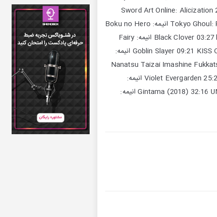
Re 13:33 Voracity - Myth & Roid انیمه : Overlord Season 3 16:26 ADAMAS - LiSA انیمه: Sword Art Online:
Katharsis - TK form Ling Tosite Sigure انیمه: Tokyo Ghoul: Re Season 2 24:41 ODD FUTURE - UVERworld انیمه: Boku no Hero
Academia Season 3 پارت 2 : 00:00 Black Rover - Vickeblanka انیمه: Black Clover 03:27 lol - Power of the Dream انیمه: Fairy
Tail: Final Season (2018) 06:22 Rightfully - Mili انیمه: Goblin Slayer 09:21 KISS OF DEATH - Mika Nakashima ft. HYDE انیمه:
Darling in the FranXX 13:23 Sky Peace - Ame ga Furu kara Niji ga Deru انیمه: Nanats
In To Break Out - Lyn انیمه: Persona 5 20:53 Sincerely - TRUE - انیمه: Violet Evergarden 25:29 Fighting Gold - Coda انیمه:
JoJo's Bizarre Adventure Part 5: Golden Wind 28:26 I Wanna Be - SPYAIR انیمه: Gintama (2018) 32:16 UNION - OxT انیمه: