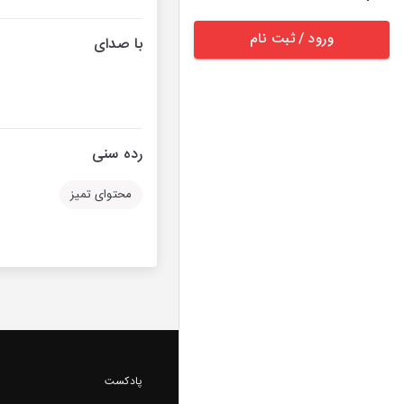
ورود / ثبت نام
با صدای
رده سنی
محتوای تمیز
پادکست