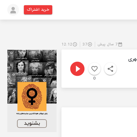
خرید اشتراک
7 سال پیش
37
12:12
شهری
0