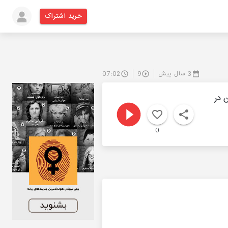
خرید اشتراک
3 سال پیش
9
07:02
وین در
0