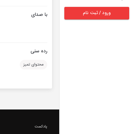
ورود / ثبت نام
با صدای
رده سنی
محتوای تمیز
پادکست