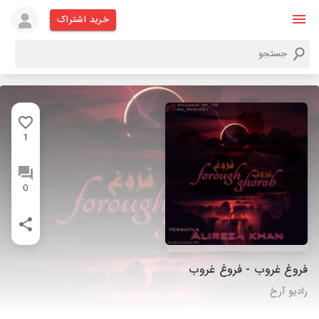
خرید اشتراک
1
0
فروغ غروب - فروغ غروب
رادیو آرخ