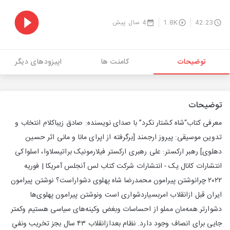
42:23
1.8K
4 سال پیش
توضیحات
کامنت ها
اپیزودهای دیگر
توضیحات
معرفی کتاب“شاه کشتار نکرد” با صدای نویسنده: صادق زیباکلام انتخاب و
تدوین موسیقی: پیروز ارجمند [برگرفته از اپرای مانا و مانی اثر حسین
دهلوی] رهبر ارکستر: علی رهبری ارکستر فیلارمونیک براتیسلاوا، اسلواکی
انتشارات کانال یک - انتشارات شرکت کتاب لس آنجلس آمریکا | فوریه
۲۰۲۲ چرانوشتن پیرامون محمدرضا شاه پهلوی دشواراست؟ نوشتن پیرامون
ایران قبل ازانقلاب امربسیاردشواری است ونوشتن پیرامون پهلوی‌ها
دشوارتر.همه‌مان مملو از احساسات وبغض وکینه‌های سیاسی هستیم وکمتر
جایی برای انصاف وجود دارد. نظام بعدازانقلاب ۴۳ سال بجز تخریب ونفیِ