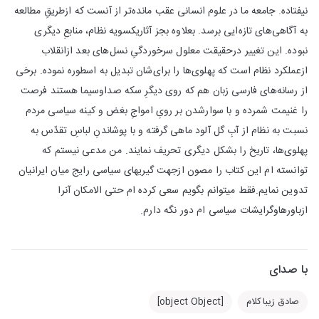
نیفتاده. جامعه ما در علوم انسانی عقب مانده‌تر از آنست که ازطریقِ مطالعه
به آگاهی‌های تازه‌ایی برسد. بعلاوه بجز آثاریکسویه نظام، منابعِ دیگری
نبوده. این تغییر درحقیقت معلول سرخوردگیِ نسل‌های بعد ازانقلاب
ازعملکرد نظام است که پهلوی‌ها را برای‌شان تبدیل به اسطوره نموده. برخی
از رسانه‌های فارسی زبان هم که روی دیگرِ سکه صداوسیما هستند فرصت
را غنیمت شمرده و با سوارشدن بر رویِ امواجِ بغض و کینه سیاسی مردم
نسبت به نظام از آبِ گل آلود ماهی گرفته و با پوشاندنِ لباسِ تقدّس به
پهلوی‌ها، تاریخ را بشکل دیگری تحریف نمایند. من مدعی نیستم که
توانسته ام این کتاب را مصون ازجهت گیریهای سیاسی رایج میان ایرانیان
تدوین نمایم.فقط میتوانم بگویم سعی کرده ام حتی الامکان آنرا
ازباورهاوگرایشات سیاسی ام دور نگه دارم.
با صدای
صادق زیباکلام
[object Object]