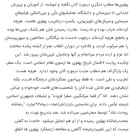
پهلوی‌ها مطلبِ دیگری درمورد آنان نگفته و ننوشته. از آموزش و پرورش
ابتدایی تا دبیرستان و دانشگاه، همایشهایِ ملّی و بین‌المللی فیلم‌های
سینمایی وسریال‌هایِ تلویزیونی، یکسره درتخریب پهلوی هاست. هرچه
کرده‌اند خراب بوده و نادرست. بقدرت رسیدن شان هم بکمک غربی‌ها بوده
و بالطبع هرچه کرده‌اند درجهت خدمت به بیگانگان. مخالفین و میهن‌پرستان
را هم سرکوب کردند و بالاخره در دوران انقلاب هم از کشته پشته ساختند
اما عزم و ارده مردم سرانجام بر آنها وحامیان غربی‌شان پیروز شد. این
چکیده روایت ۵۷سال تاریخ پهلوی ها ازسوی نظام اسلامی است. یک سطر،
یک پاراگراف هم مطلب مثبت درمورد آنان وجود ندارد. هرچه هست
تخریب و نفی است. نه فقط پیرامونِ عملکردشان درجایگاهِ قدرت، بلکه
ازنظرفردی هم تلاش شده آنان را شخصیت‌های فاسد، خودخواه و عیاش
نشان دهند. امّا "از قضا سرکنگبین صفرا فزوده" و تبلیغاتِ جمهوری اسلامی
نتیجه عکس داده. برای نخستین باردراعتراضات دیماه۹۶عبارت "رضاشاه
روحت شاد" توسط معترضین سرداده شد. بعد بتدریج نوبت به
محمدرضاشاه پهلوی رسیده و از او هم تجلیل میشود. حاجت به گفتن
نیست که این تغییردرنتیجه آگاهی و مطالعه ازعملکرد پهلوی ها اتفاق