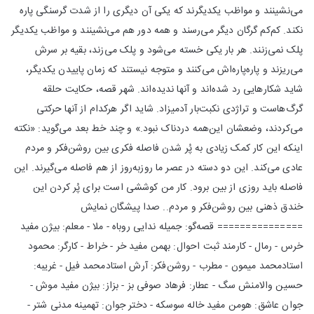
می‌نشینند و مواظب یکدیگرند که یکی آن دیگری را از شدت گرسنگی پاره
نکند. کم‌کم گرگان دیگر می‌رسند و همه دور هم می‌نشینند و مواظب یکدیگر
پلک نمی‌زنند. هر بار یکی خسته می‌شود و پلک می‌زند، بقیه بر سرش
می‌ریزند و پاره‌پاره‌اش می‌کنند و متوجه نیستند که زمان پاییدن یکدیگر،
شاید شکارهایی رد شده‌اند و آنها ندیده‌اند. شهر قصه، حکایت حلقه
گرگ‌هاست و تراژدی نکبت‌بار آدمیزاد. شاید اگر هرکدام از آنها حرکتی
می‌کردند، وضعشان این‌همه دردناک نبود.» و چند خط بعد می‌گوید: «نکته
اینکه این کار کمک زیادی به پُر شدن فاصله فکری بین روشن‌فکر و مردم
عادی می‌کند. این دو دسته در عصر ما روزبه‌روز از هم فاصله می‌گیرند. این
فاصله باید روزی از بین برود. کار من کوششی است برای پُر کردن این
خندق ذهنی بین روشن‌فکر و مردم.. صدا پیشگان نمایش
=============== قصه‌گو: جمیله ندایی روباه - ملا - معلم: بیژن مفید
خرس - رمال - کارمند ثبت احوال: بهمن مفید خر - خراط - کارگر: محمود
استادمحمد میمون - مطرب - روشن‌فکر: آرش استادمحمد فیل - غریبه:
حسین والامنش سگ - عطار: فرهاد صوفی بز - بزاز: بیژن مفید موش -
جوان عاشق: هومن مفید خاله سوسکه - دختر جوان: تهمینه مدنی شتر -