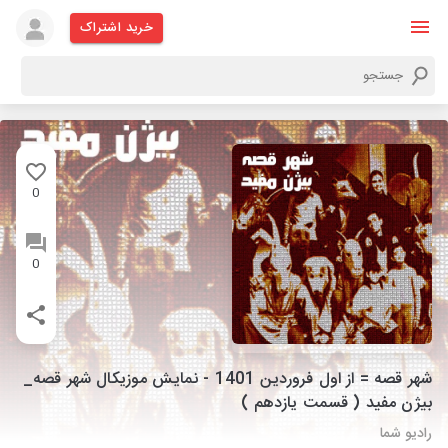
خرید اشتراک
0
0
شهر قصه = از اول فروردین 1401 - نمایش موزیکال شهر قصه_
بیژن مفید ( قسمت یازدهم )
رادیو شما