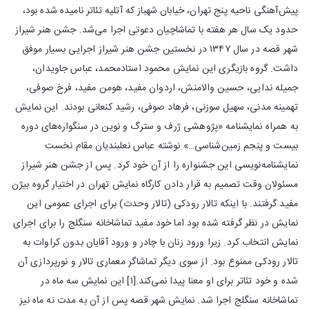
پیش‌آهنگی ناحیه پنج تهران، خیابان شهباز که آتلیه تئاتر نامیده شده بود،
حدود یک سال هر هفته با تماشاچیان دعوتی اجرا می‌شد. جشن هنر شیراز
شهر قصه در سال ۱۳۴۷ در نخستین جشن هنر شیراز اجرایی بسیار موفق
داشت. گروه بازیگری این نمایش محمود استادمحمد، عباس جاویدان،
جمیله ندایی، حسین والامنش، اردوان مفید، هومن مفید، فرخ صوفی،
تهمینه مدنی، سهیل سوزنی، فرهاد صوفی، رشید کنعانی بودند. این نمایش
به همراه نمایشنامه «پژوهشی ژرف و سترگ و نوین در سنگواره‌های دوره
بیست و پنجم زمین‌شناسی…» نوشته عباس نعلبندیان مقام نخست
نمایشنامه‌نویسی این جشنواره را از آن خود کرد. پس از جشن هنر شیراز
مسئولان وقت تصمیم به قرار دادن کارگاه نمایش تهران در اختیار گروه بیژن
مفید گرفتند. با اینکه تالار رودکی (تالار وحدت) برای اجرای عمومی این
نمایش در نظر گرفته شده بود اما خود مفید تماشاخانه سنگلج را برای اجرای
نمایش انتخاب کرد. زیرا ورود زنان با چادر و ورود آقایان بدون کراوات به
تالار رودکی ممنوع بود. از سوی دیگر تماشاگر معماری تالار و نورپردازی آن
شده و خود تئاتر برای او معنا پیدا نمی‌کند.[۱] این نمایش سه ماه در
تماشاخانه سنگلج اجرا شد. نمایش شهر قصه پس از آن به مدت نه ماه نیز