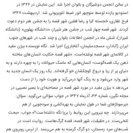
در سالن انجمن دوشیزگان و بانوان اجرا شد. این نمایش در ۱۳۴۶ در
استودیو یازده توسط منوچهر انور ضبط تلویزیونی شد. اردیبهشت ۱۳۴۷
فرخ غفاری، خجسته کیا و رضا قطبی شهر قصه را به جشن هنر دوم دعوت
کردند. شهر قصه چهار شب در جشن هنر شیراز، «دانشگاه پهلوی» (دانشگاه
شیراز)، شش ماه در انجمن اطلاعات بانوان و چند شب در شهرهای جنوب
ایران (آبادان، مسجدسلیمان، آغاجاری) اجرا شد. نگاه نویسنده بیژن مفید
در کالانمای شهر قصه نوشته‌است: «شهر قصه حکایت انسان‌های ساخته
ذهن یک قصه‌گوست؛ انسان‌هایی که ماسک حیوانات را به چهره دارند و به
دنیای پر از ریا و دروغ کوچکشان خو گرفته‌اند. یک روز یک انسان جدید به
شهر وارد می‌شود و به رنگ آنها درمی‌آید و هویت خود را از دست
می‌دهد.» بیژن مفید در مورد شهر قصه در مصاحبه‌ای با بصیر نصیبی در
مجله نگین، شماره ۴۳، آذرماه ۱۳۴۷ در جواب سؤالی می‌گوید: سؤال:
«پرسوناژهای شما در طول نمایش به بهره‌کشی و سودجویی از هم
می‌پردازند. چه نیرویی این روابط را برپا نگه داشته‌است؟» جواب: «بحث
تلخی‌ست. در حقیقت، شهر قصه، قصه گرگ‌هاست. روایت است در
شب‌های سرد زمستان، دو گرگ گرسنه به هم می‌رسند. از ترس روبروی هم