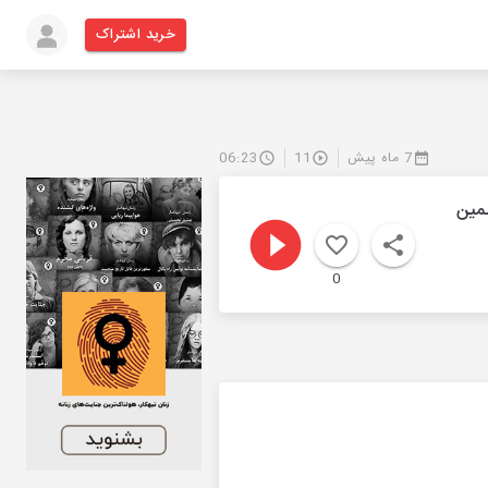
خرید اشتراک
7 ماه پیش
11
06:23
لمسلمین
0