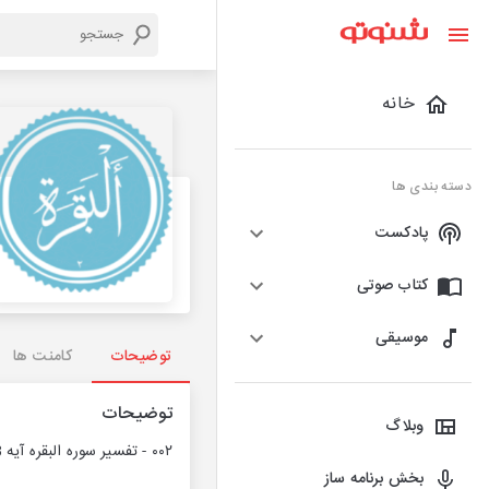
خانه
دسته بندی ها
پادکست
کتاب صوتی
موسیقی
توضیحات
کامنت ها
توضیحات
وبلاگ
۰۰۲ - تفسیر سوره البقره آیه 108 قرآن کریم حجت السلام والمسلمین قرائتی
بخش برنامه ساز