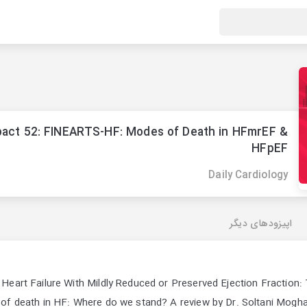
pact 52: FINEARTS-HF: Modes of Death in HFmrEF &
HFpEF
Daily Cardiology
اپیزودهای دیگر
 Heart Failure With Mildly Reduced or Preserved Ejection Fracti
e of death in HF: Where do we stand? A review by Dr. Soltani Mogh