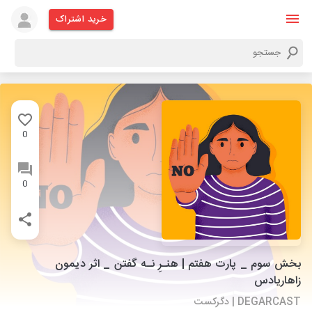
خرید اشتراک
0
0
بخش سوم _ پارت هفتم | هنـرِ نـه گفتن _ اثر دیمون
زاهاریادس
DEGARCAST | دگرکست