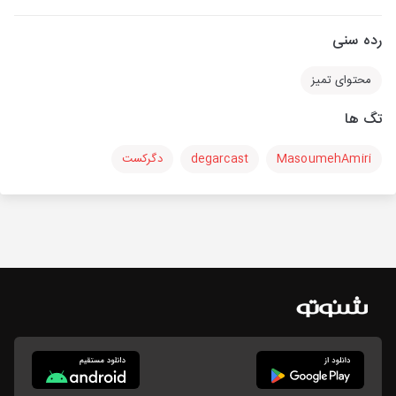
رده سنی
محتوای تمیز
تگ ها
MasoumehAmiri
degarcast
دگرکست