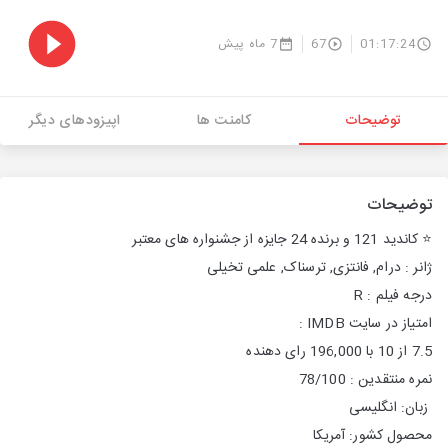
01:17:24
67
7 ماه پیش
توضیحات
کامنت ها
اپیزودهای دیگر
توضیحات
⭐️ كانديد 121 و برنده 24 جایزه از جشنواره های معتبر
ژانر : درام, فانتزی, ترسناک, علمی تخیلی
درجه فیلم : R
امتیاز در سایت IMDB :
7.5 از 10 با 196,000 رای دهنده
نمره منتقدین : 78/100
زبان: انگلیسی
محصول کشور: آمریکا