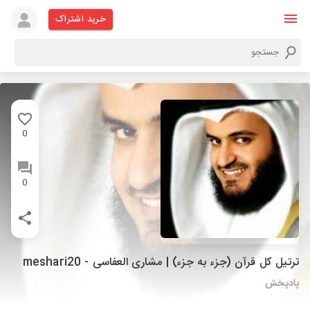
خرید اشتراک
0
0
ترتیل کل قرآن (جزء به جزء) | مشاری العفاسی - meshari20
پادپخش