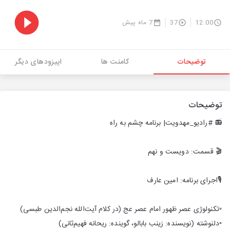
12:00
37
7 ماه پیش
توضیحات
کامنت ها
اپیزودهای دیگر
توضیحات
📻 #رادیو_مهدویت| برنامه چشم به راه
🎬 قسمت: دویست و نهم
🎙اجرای برنامه: امین عارف
▫️تکنولوژی عصر ظهور امام عصر عج (در کلام آیت‌الله نجم‌الدین طبسی)
▫️دلنوشته‌ (نویسنده: زینب بابالو، گوینده: ریحانه فهیم‌ثانی)