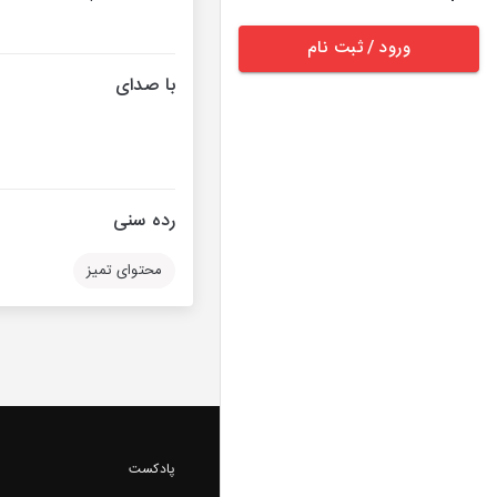
ورود / ثبت نام
با صدای
رده سنی
محتوای تمیز
پادکست