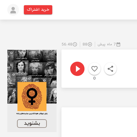
خرید اشتراک
7 ماه پیش
88
56:48
0