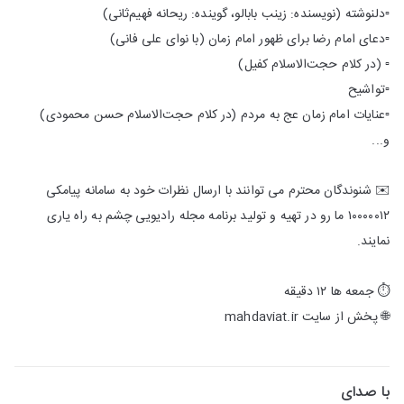
▫️دلنوشته‌ (نویسنده: زینب بابالو، گوینده: ریحانه فهیم‌ثانی)
▫️دعای امام رضا برای ظهور امام زمان (با نوای علی فانی)
▫️ (در کلام حجت‌الاسلام کفیل)
▫️تواشیح
▫️عنایات امام زمان عج به مردم (در کلام حجت‌الاسلام حسن محمودی)
و...
✉️ شنوندگان محترم می توانند با ارسال نظرات خود به سامانه پیامکی
۱۰۰۰۰۰۱۲ ما رو در تهیه و تولید برنامه مجله رادیویی چشم به راه یاری
نمایند.
⏱️ جمعه ها ۱۲ دقیقه
🌐 پخش از سایت mahdaviat.ir
با صدای