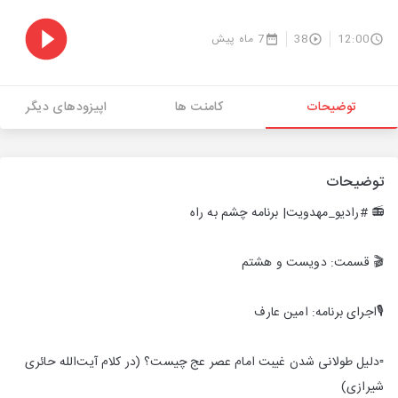
12:00
38
7 ماه پیش
توضیحات
کامنت ها
اپیزودهای دیگر
توضیحات
📻 #رادیو_مهدویت| برنامه چشم به راه
🎬 قسمت: دویست و هشتم
🎙اجرای برنامه: امین عارف
▫️دلیل طولانی شدن غیبت امام عصر عج چیست؟ (در کلام آیت‌الله حائری
شیرازی)