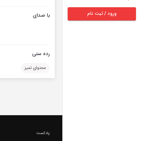
ورود / ثبت نام
با صدای
رده سنی
محتوای تمیز
پادکست