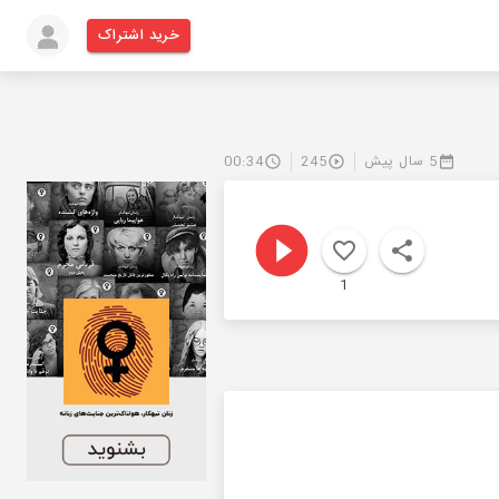
خرید اشتراک
5 سال پیش
245
00:34
1