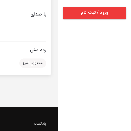
ورود / ثبت نام
با صدای
رده سنی
محتوای تمیز
پادکست