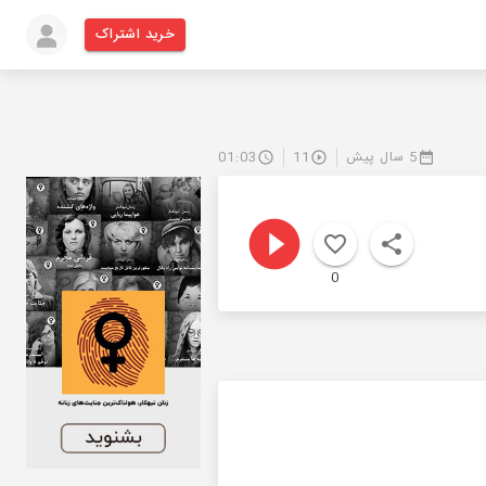
خرید اشتراک
5 سال پیش
11
01:03
0