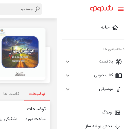
خانه
دسته بندی ها
پادکست
کتاب صوتی
موسیقی
توضیحات
کامنت ها
توضیحات
وبلاگ
مباحث دوره : 1. تشکیکی بودن تجرد (شدت و ضعف) 2. حضور مطلق حضرت حق 3. هرچه مجردتر حاضرتر
بخش برنامه ساز