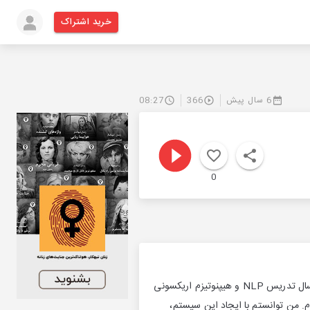
خرید اشتراک
6 سال پیش
366
08:27
0
رو به رو شو با خودت کل زندگی من از مرداد ماه سال 1394 دگرگون شد … من در آن سال، سابقه بیش از 13 سال تدریس NLP و هیپنوتیزم اریکسونی
م. من توانستم با ایجاد این سیستم،