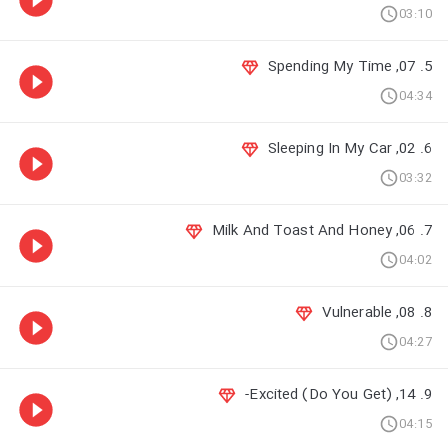
03:10
5. 07, Spending My Time
04:34
6. 02, Sleeping In My Car
03:32
7. 06, Milk And Toast And Honey
04:02
8. 08, Vulnerable
04:27
9. 14, (Do You Get) Excited-
04:15