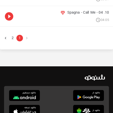
10. 04 - Spagna - Call Me
04:05
2
1