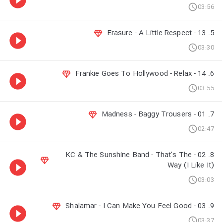
03:56
5. 13 - Erasure - A Little Respect
03:30
6. 14 - Frankie Goes To Hollywood - Relax
03:55
7. 01 - Madness - Baggy Trousers
02:47
8. 02 - KC & The Sunshine Band - That's The
Way (I Like It)
03:03
9. 03 - Shalamar - I Can Make You Feel Good
03:37