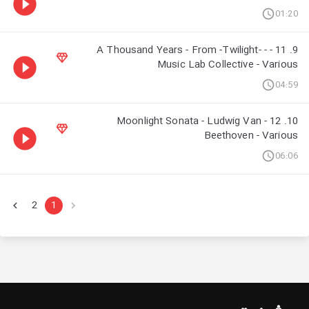
01:20
9. 11 - A Thousand Years - From -Twilight- -
Music Lab Collective - Various
04:59
10. 12 - Moonlight Sonata - Ludwig Van
Beethoven - Various
06:06
2
1