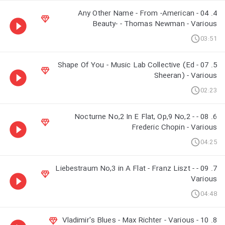
4. 04 - Any Other Name - From -American
Beauty- - Thomas Newman - Various
03:51
5. 07 - Shape Of You - Music Lab Collective (Ed
Sheeran) - Various
02:23
6. 08 - Nocturne No,2 In E Flat, Op,9 No,2 -
Frederic Chopin - Various
04:25
7. 09 - Liebestraum No,3 in A Flat - Franz Liszt -
Various
04:48
8. 10 - Vladimir's Blues - Max Richter - Various