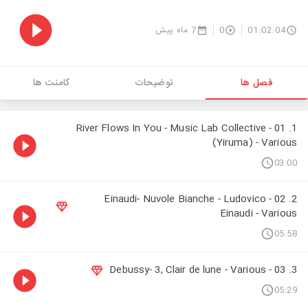
7 ماه پیش
0
01:02:04
فصل ها
توضیحات
کامنت ها
1. 01 - River Flows In You - Music Lab Collective
(Yiruma) - Various
03:00
2. 02 - Einaudi- Nuvole Bianche - Ludovico
Einaudi - Various
05:58
3. 03 - Debussy- 3, Clair de lune - Various
05:29