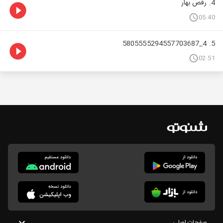
4. رقص بهار
05:40
5. 4_5805555294557703687
02:51
صفحات اصلی