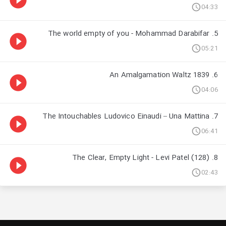
04:33
5. The world empty of you - Mohammad Darabifar
05:21
6. An Amalgamation Waltz 1839
04:06
7. The Intouchables Ludovico Einaudi – Una Mattina
06:41
8. The Clear, Empty Light - Levi Patel (128)
02:43