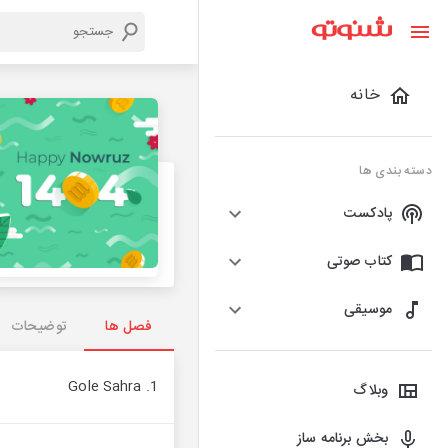
خانه
دسته بندی ها
پادکست
کتاب صوتی
موسیقی
فصل ها
توضیحات
1. Gole Sahra
وبلاگ
بخش برنامه ساز