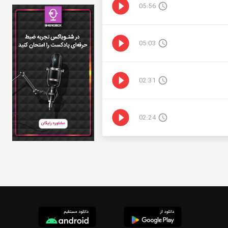
05:56
05:03
02:31
02:24