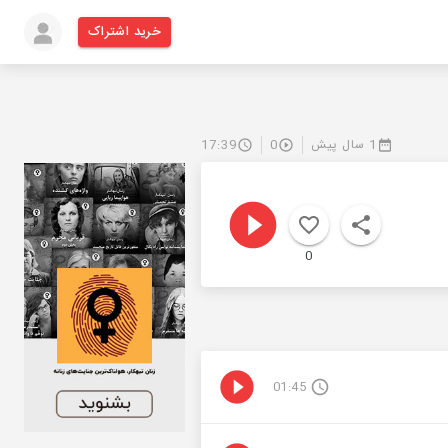
خرید اشتراک
1 سال پیش
0
17:39
0
01:45