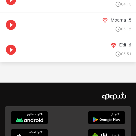
04:15
5. Moama
05:12
6. Eidi
05:51