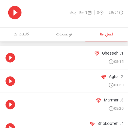
29:51
0
1 سال پیش
فصل ها
توضیحات
کامنت ها
1. Ghesseh
05:15
2. Agha
03:58
3. Marmar
05:20
4. Shokoofeh