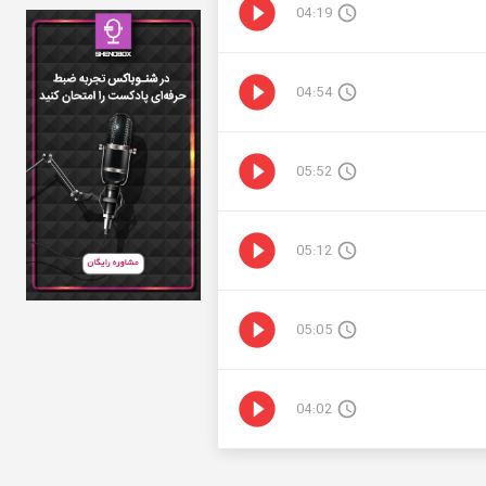
04:19
04:54
05:52
05:12
05:05
04:02