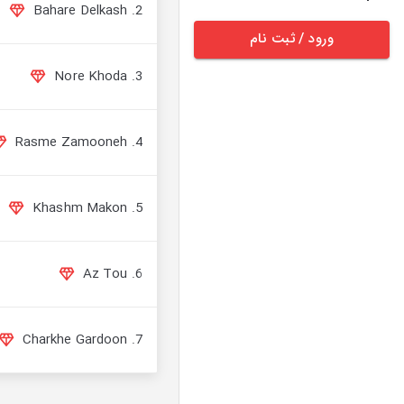
2. Bahare Delkash
ورود / ثبت نام
3. Nore Khoda
4. Rasme Zamooneh
5. Khashm Makon
6. Az Tou
7. Charkhe Gardoon