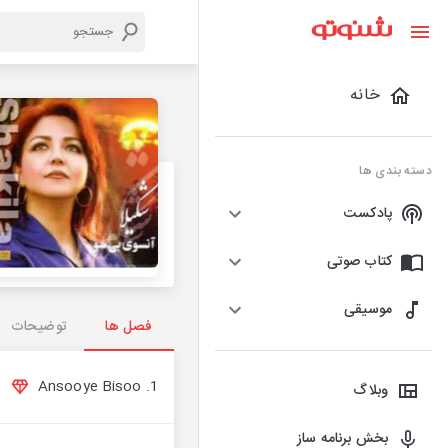
خانه
دسته بندی ها
پادکست
کتاب صوتی
موسیقی
فصل ها
توضیحات
1. Ansooye Bisoo
وبلاگ
بخش برنامه ساز