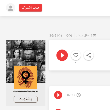
خرید اشتراک
1 سال پیش
0
36:51
4
07:27