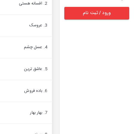
2. افسانه هستی
ورود / ثبت نام
3. عروسک
4. عسل چشم
5. عاشق ترین
6. باده فروش
7. بهار بهار