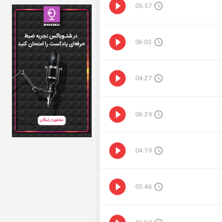
05:57
06:02
04:27
06:29
04:19
05:46