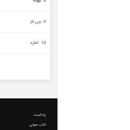
8. بهونه
9. بزن تار
10. اشاره
پادکست
کتاب صوتی