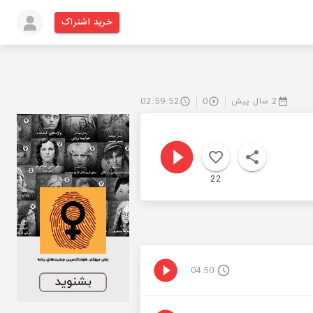
خرید اشتراک
2 سال پیش
0
02:59:52
22
04:50