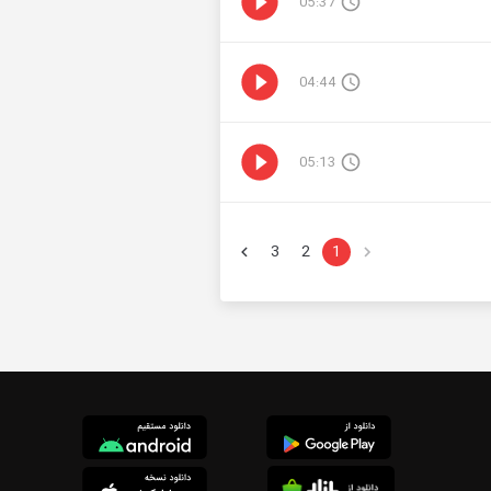
05:37
04:44
05:13
3
2
1