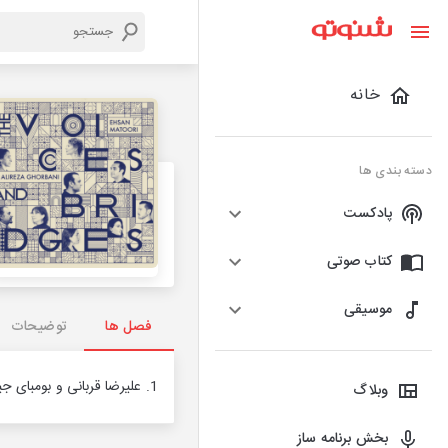
خانه
دسته بندی ها
پادکست
کتاب صوتی
موسیقی
فصل ها
توضیحات
1. علیرضا قربانی و بومبای جیشری - Jete Nahi Dibo
وبلاگ
بخش برنامه ساز