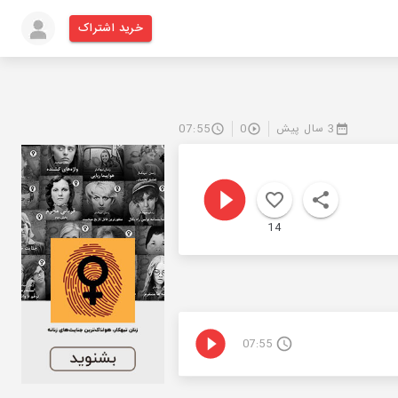
خرید اشتراک
3 سال پیش
0
07:55
14
07:55